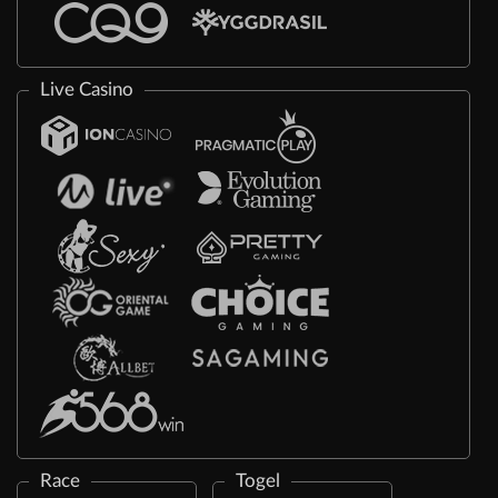
Live Casino
Race
Togel