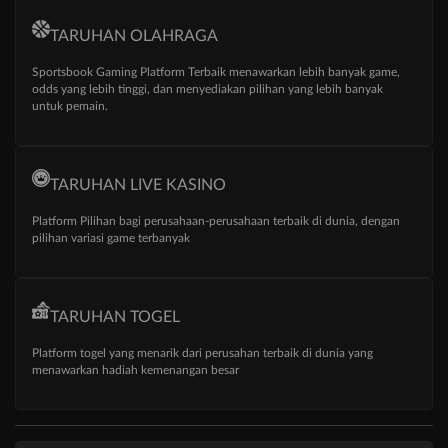
TARUHAN OLAHRAGA
Sportsbook Gaming Platform Terbaik menawarkan lebih banyak game,
odds yang lebih tinggi, dan menyediakan pilihan yang lebih banyak
untuk pemain.
TARUHAN LIVE KASINO
Platform Pilihan bagi perusahaan-perusahaan terbaik di dunia, dengan
pilihan variasi game terbanyak
TARUHAN TOGEL
Platform togel yang menarik dari perusahan terbaik di dunia yang
menawarkan hadiah kemenangan besar