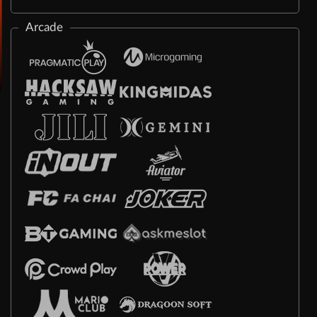
Arcade