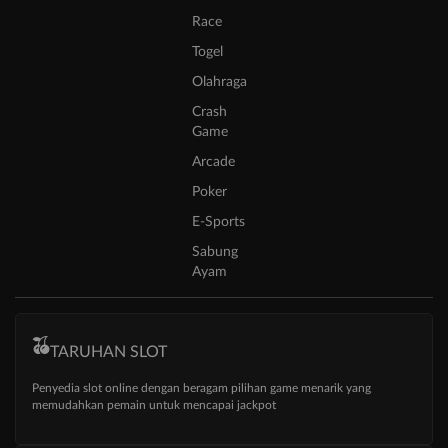
Race
Togel
Olahraga
Crash
Game
Arcade
Poker
E-Sports
Sabung
Ayam
TARUHAN SLOT
Penyedia slot online dengan beragam pilihan game menarik yang
memudahkan pemain untuk mencapai jackpot