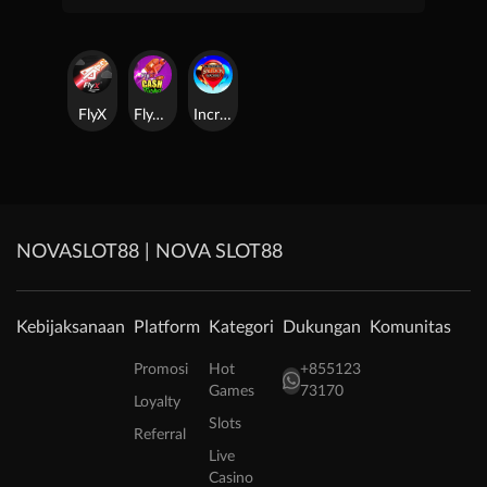
FlyX
FlyX Cash Turbo
Incredible Balloon Machine
NOVASLOT88 | NOVA SLOT88
Kebijaksanaan
Platform
Kategori
Dukungan
Komunitas
Promosi
Hot
+855123
Games
73170
Loyalty
Slots
Referral
Live
Casino