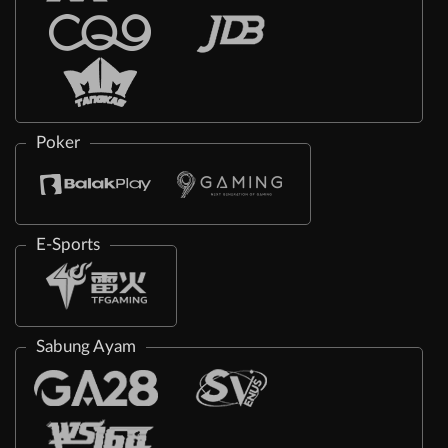
Poker
E-Sports
Sabung Ayam