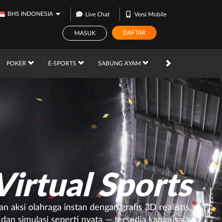
BHS INDONESIA
Live Chat
Versi Mobile
DAFTAR
MASUK
PROMOSI
POKER
E-SPORTS
SABUNG AYAM
Virtual Sports
kan aksi olahraga instan dengan grafis 3D realistis,
 dan simulasi seperti nyata — tersedia kapan saja.