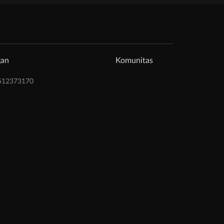
an
Komunitas
512373170