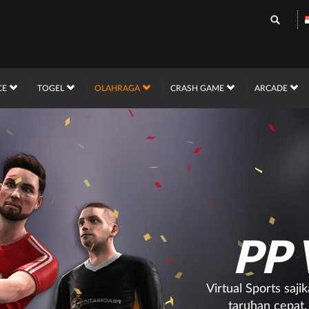
CE
TOGEL
OLAHRAGA
CRASH GAME
ARCADE
PP 
Virtual Sports saji
taruhan cepat,