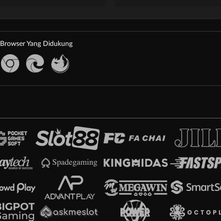
Browser Yang Didukung